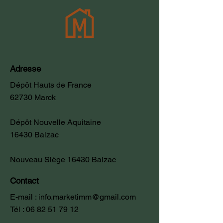
Adresse
Dépôt Hauts de France
62730 Marck
Dépôt Nouvelle Aquitaine
16430 Balzac
Nouveau Siège 16430 Balzac
Contact
E-mail :
info.marketimm@gmail.com
Tél :
06 82 51 79 12